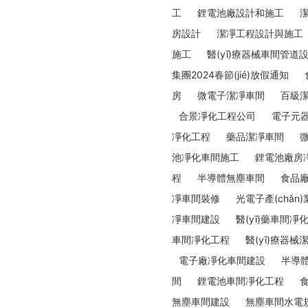
工
鋰電池廠設計和施工
房設計
潔凈工程設計與施工
施工
醫(yī)療器械車間管道
集團2024春節(jié)放假通知
房
微電子潔凈車間
百級
合景凈化工程公司
電子元
凈化工程
藥品潔凈車間
池凈化車間施工
鋰電池廠房
程
半導體無塵車間
食品
凈車間裝修
光電子產(chǎn)業
凈車間建設
醫(yī)藥車間凈
車間凈化工程
醫(yī)療器
電子廠凈化車間建設
半導
間
鋰電池車間凈化工程
無塵車間建設
無塵車間水電規(